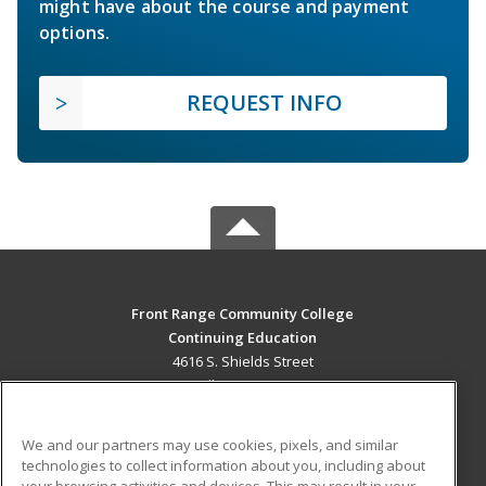
might have about the course and payment
options.
REQUEST INFO
Front Range Community College
Continuing Education
4616 S. Shields Street
Fort Collins, CO 80526 US
MAIN CONTENT
We and our partners may use cookies, pixels, and similar
Career Training
technologies to collect information about you, including about
your browsing activities and devices. This may result in your