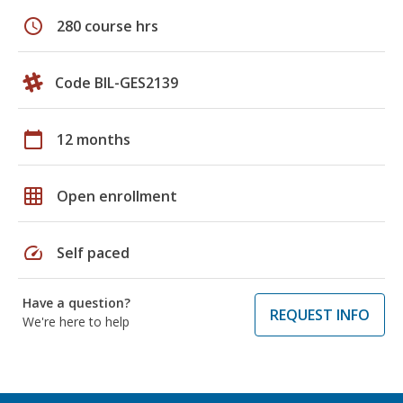
schedule
280 course hrs
Code BIL-GES2139
calendar_today
12 months
grid_on
Open enrollment
speed
Self paced
Have a question?
REQUEST INFO
We're here to help