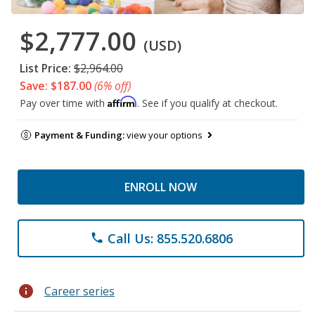
$2,777.00
(USD)
List Price:
$2,964.00
Save: $187.00
(6% off)
Affirm
Pay over time with
. See if you qualify at checkout.
Payment & Funding:
view your options
ENROLL NOW
Call Us: 855.520.6806
phone
info
Career series