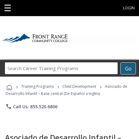
☰
LOGIN
Search
Go
Career
Training
›
›
›
Programs
Training Programs
Child Development
Asociado de
Desarrollo Infantil – Base central (De Español a Inglés)
phone
Call Us: 855.520.6806
Asociado de Desarrollo Infantil –