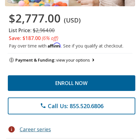
$2,777.00
(USD)
List Price:
$2,964.00
Save: $187.00
(6% off)
Affirm
Pay over time with
. See if you qualify at checkout.
Payment & Funding:
view your options
ENROLL NOW
Call Us: 855.520.6806
phone
info
Career series