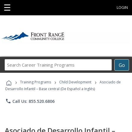
☰
LOGIN
Search
Go
Career
Training
›
›
›
Programs
Training Programs
Child Development
Asociado de
Desarrollo Infantil – Base central (De Español a Inglés)
phone
Call Us: 855.520.6806
Asociado de Desarrollo Infantil –