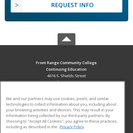
REQUEST INFO
Front Range Community College
Continuing Education
4616 S. Shields Street
Fort Collins, CO 80526 US
MAIN CONTENT
We and our partners may use cookies, pixels, and similar
Career Training
technologies to collect information about you, including about
your browsing activities and devices. This may result in your
information being collected by our third-party partners. By
ADDITIONAL RESOURCES
choosing to "Accept All Cookies", you agree to these practices,
Military
Student Blog
including as described in the
Privacy Policy
Help