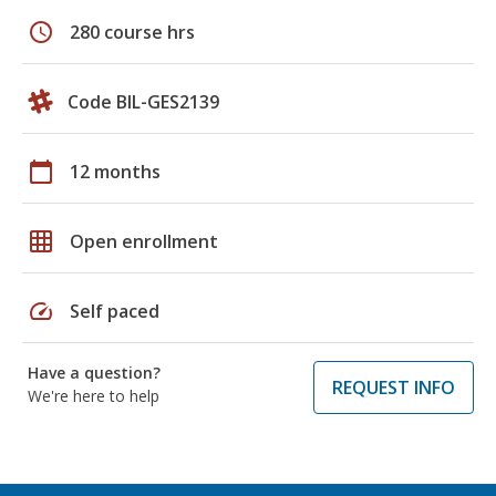
schedule
280 course hrs
Code BIL-GES2139
calendar_today
12 months
grid_on
Open enrollment
speed
Self paced
Have a question?
REQUEST INFO
We're here to help