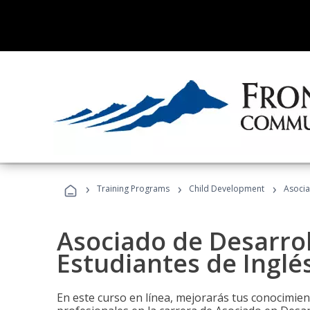
›
›
›
Training Programs
Child Development
Asocia
Asociado de Desarrol
Estudiantes de Inglé
En este curso en línea, mejorarás tus conocimien