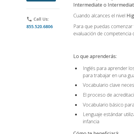
Intermediate o Intermedia
Cuando alcances el nivel
Hig
phone
Call Us:
Para que puedas comenzar tu
855.520.6806
evaluación de competencia de
Lo que aprenderás:
Inglés para aprender lo
para trabajar en una gu
Vocabulario clave neces
El proceso de acreditació
Vocabulario básico para
Lenguaje estándar utili
infancia
Cómo te beneficiará: