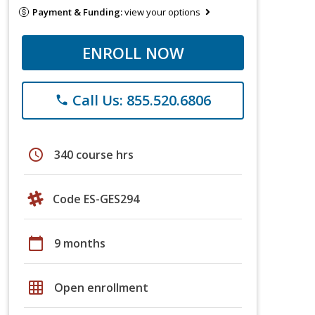
Payment & Funding:
view your options
ENROLL NOW
Call Us: 855.520.6806
phone
schedule
340 course hrs
Code ES-GES294
calendar_today
9 months
grid_on
Open enrollment