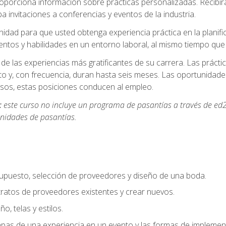
oporciona información sobre prácticas personalizadas. Recibirá
a invitaciones a conferencias y eventos de la industria.
idad para que usted obtenga experiencia práctica en la planifi
entos y habilidades en un entorno laboral, al mismo tiempo qu
de las experiencias más gratificantes de su carrera. Las práct
to y, con frecuencia, duran hasta seis meses. Las oportunida
os, estas posiciones conducen al empleo.
:
este curso no incluye un programa de pasantías a través de ed2
nidades de pasantías.
supuesto, selección de proveedores y diseño de una boda.
ratos de proveedores existentes y crear nuevos.
o, telas y estilos.
pas de una experiencia en un evento y las formas de implement