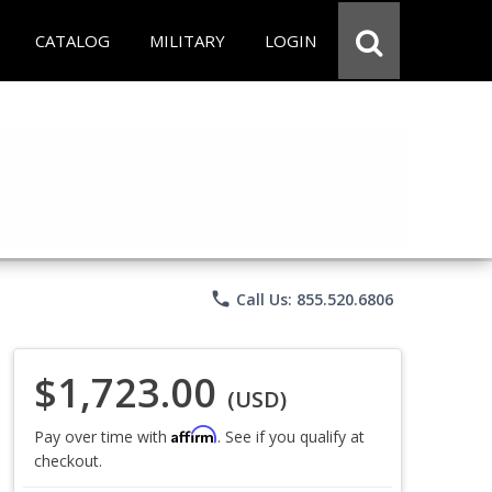
CATALOG
MILITARY
LOGIN
phone
Call Us: 855.520.6806
$1,723.00
(USD)
Affirm
Pay over time with
. See if you qualify at
checkout.