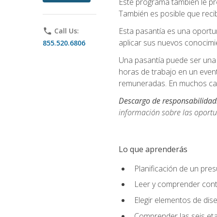
Este programa también le pr
También es posible que recib
Esta pasantía es una oportun
phone
Call Us:
aplicar sus nuevos conocimi
855.520.6806
Una pasantía puede ser una 
horas de trabajo en un even
remuneradas. En muchos cas
Descargo de responsabilidad
información sobre las oportu
Lo que aprenderás
Planificación de un pre
Leer y comprender cont
Elegir elementos de diseñ
Comprender las seis eta