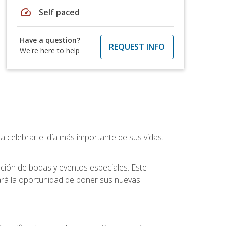
speed
Self paced
Have a question?
REQUEST INFO
We're here to help
a celebrar el día más importante de sus vidas.
ución de bodas y eventos especiales. Este
dará la oportunidad de poner sus nuevas