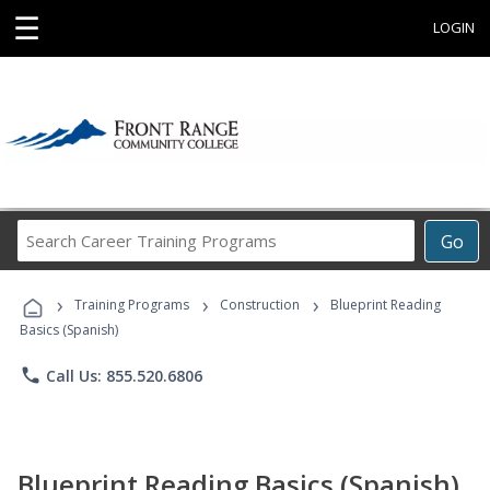
☰
LOGIN
Search
Go
Career
Training
›
›
›
Programs
Training Programs
Construction
Blueprint Reading
Basics (Spanish)
phone
Call Us: 855.520.6806
Blueprint Reading Basics (Spanish)