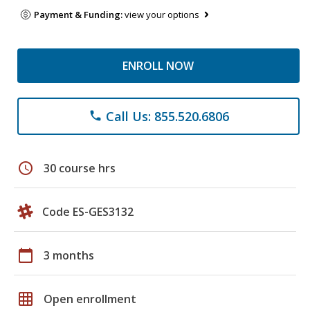
Payment & Funding:
view your options
ENROLL NOW
Call Us: 855.520.6806
phone
schedule
30 course hrs
Code ES-GES3132
calendar_today
3 months
grid_on
Open enrollment